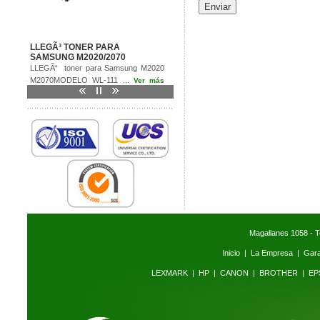
Enviar
LLEGÃ³ TONER PARA
SAMSUNG M2020/2070
LLEGÃ“ toner para Samsung M2020
M2070MODELO WL-111 ...
Ver más
>>
Magallanes 1058 - T
Inicio
|
La Empresa
|
Gara
LEXMARK
|
HP
|
CANON
|
BROTHER
|
EP