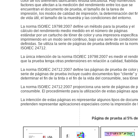
color de los diferentes fabricantes resulta dificultosa. Hay numerosos
factores que afectan a la medición del rendimiento entre los que se
encuentran el documento de prueba, el tamaño de la tarea de
impresión, los modos de calidad de impresión, la determinación del fi
de vida útil, el tamaño de la muestra y las condiciones del entorno.
La norma ISO/IEC 19798:2007 define un método para la prueba y el
cálculo del rendimiento medio medido en el número de páginas
estándar por un cartucho de tóner de color y una impresora específica
imprimiendo en un modo semi continuo, bajo una serie de condicione
definidas. Se utiliza la serie de páginas de prueba definida en la nor
ISO/IEC 24712.
La única intención de la norma ISO/IEC 19798:2007 es medir el rendim
que la prueba tenga otras pretensiones en relación a calidad, fiabilidad
La norma ISO/IEC 24712:2007 define las páginas de prueba de color p
serie de páginas de prueba incluye cuatro documentos tipo “cliente” y
determinar el fin de la tinta o el fin de la vida del consumible, sea tóner
La norma ISO/IEC 24712:2007 proporciona una serie de páginas de pru
consumible. El procedimiento para la utilización de estas páginas ap
La intención de estas páginas es representar algunos tipos de documen
pretenden representar aplicaciones especiales como la impresión de f
Página de prueba al 5% de