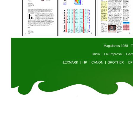
Magallanes 1058 - T
Inicio
|
La Empresa
|
Gara
LEXMARK
|
HP
|
CANON
|
BROTHER
|
EP