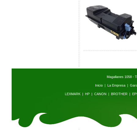
Magallanes 1058 - T
Inicio
|
La Empresa
|
Gara
LEXMARK
|
HP
|
CANON
|
BROTHER
|
EP